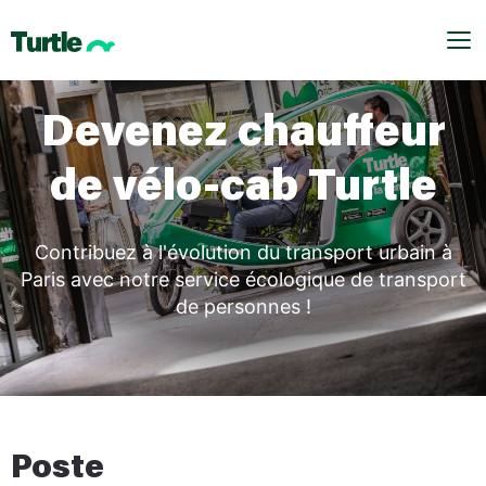
Me
Devenez chauffeur
de vélo-cab Turtle
Contribuez à l'évolution du transport urbain à
Paris avec notre service écologique de transport
de personnes !
Poste