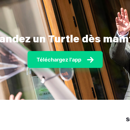
ndez un Turtle dès main
Téléchargez l'app
S