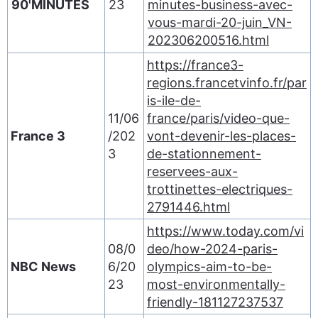
90'MINUTES
23
minutes-business-avec-
vous-mardi-20-juin_VN-
202306200516.html
https://france3-
regions.francetvinfo.fr/par
is-ile-de-
11/06
france/paris/video-que-
France 3
/202
vont-devenir-les-places-
3
de-stationnement-
reservees-aux-
trottinettes-electriques-
2791446.html
https://www.today.com/vi
08/0
deo/how-2024-paris-
NBC News
6/20
olympics-aim-to-be-
23
most-environmentally-
friendly-181127237537