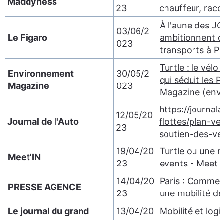
Maddyness
23
chauffeur, rac
À l'aune des J
03/06/2
Le Figaro
ambitionnent d
023
transports à Pa
Turtle : le vé
Environnement
30/05/2
qui séduit les
Magazine
023
Magazine (env
https://journa
12/05/20
Journal de l'Auto
flottes/plan-v
23
soutien-des-ve
19/04/20
Turtle ou une 
Meet'IN
23
events - Meet 
14/04/20
Paris : Comme
PRESSE AGENCE
23
une mobilité 
Le journal du grand
13/04/20
Mobilité et lo