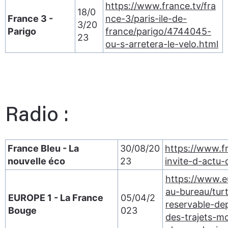
https://www.france.tv/fra
18/0
France 3 -
nce-3/paris-ile-de-
3/20
Parigo
france/parigo/4744045-
23
ou-s-arretera-le-velo.html
Radio :
France Bleu - La
30/08/20
https://www.fr
nouvelle éco
23
invite-d-actu-
https://www.e
au-bureau/turt
EUROPE 1 - La France
05/04/2
reservable-de
Bouge
023
des-trajets-mo