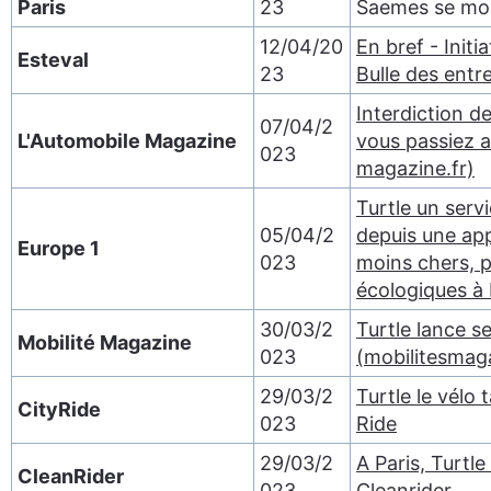
Paris
23
Saemes se mob
12/04/20
En bref - Initi
Esteval
23
Bulle des entr
Interdiction de
07/04/2
L'Automobile Magazine
vous passiez a
023
magazine.fr)
Turtle un serv
05/04/2
depuis une app
Europe 1
023
moins chers, p
écologiques à 
30/03/2
Turtle lance se
Mobilité Magazine
023
(mobilitesmag
29/03/2
Turtle le vélo
CityRide
023
Ride
29/03/2
A Paris, Turtle
CleanRider
023
Cleanrider