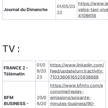
https://www.le
01/05/20
Journal du Dimanche
velos-taxi-viv
22
4108656
TV :
01/0
https://www.linkedin.com/
FRANCE 2 -
9/20
feed/update/urn:li:activity:
Télématin
23
7103360616525938688
https://www.bfmtv.com/e
conomie/replay-
BFM
20/0
emissions/soixante-
BUSINESS -
6/20
minutes-business/90-