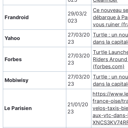
Ce nouveau ser
29/03/2
Frandroid
débarque à Par
023
vous ruiner (f
27/03/20
Turtle : un no
Yahoo
23
dans la capita
Turtle Launche
27/03/20
Forbes
Riders Around 
23
(forbes.com)
27/03/20
Turtle : un no
Mobiwisy
23
dans la capita
https://www.lep
france-oise/tr
21/01/20
Le Parisien
velos-taxis-bi
23
aux-vtc-dans-
XNCS3KV74R